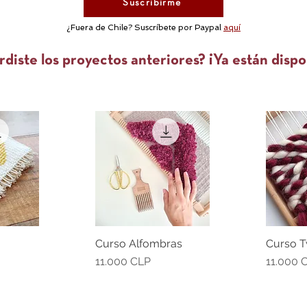
Suscribirme
¿Fuera de Chile? Suscríbete por Paypal
aquí
rdiste los proyectos anteriores? ¡Ya están dispo
Curso Alfombras
Curso T
da
Vista rápida
Vi
Precio
Precio
11.000 CLP
11.000 