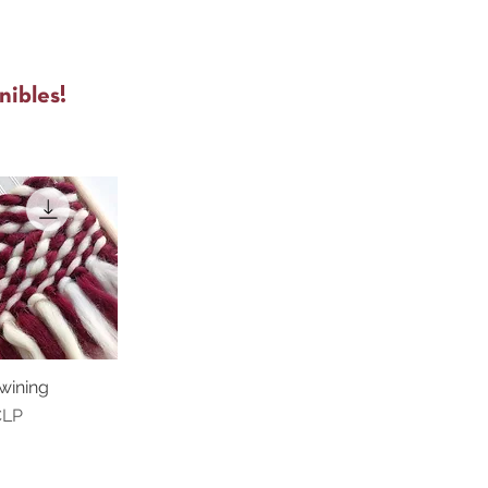
nibles!
wining
sta rápida
CLP