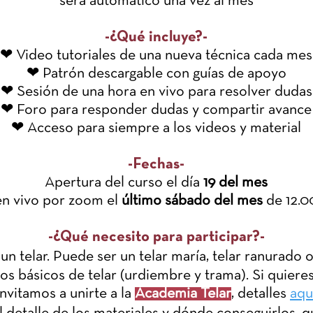
será automático una vez al mes
-¿Qué incluye?-
❤ Video tutoriales de una nueva técnica cada mes
❤ Patrón descargable con guías de apoyo
❤ Sesión de una hora en vivo para resolver dudas
❤ Foro para responder dudas y compartir avance
❤ Acceso para siempre a los videos y material
-Fechas-
Apertura del curso el día
19 del mes
en vivo por zoom el
último sábado del mes
de 12.00
-¿Qué necesito para participar?-
un telar. Puede ser un telar maría, telar ranurado o
s básicos de telar (urdiembre y trama). Si quieres
invitamos a unirte a la
Academia Telar
, detalles
aqu