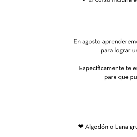
❤ El curso incluirá 
En agosto aprenderemos
para lograr u
Específicamente te e
para que pu
❤ Algodón o Lana gru