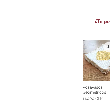
¿Te pe
Posavasos
Vista rápi
Geométricos
Precio
11.000 CLP