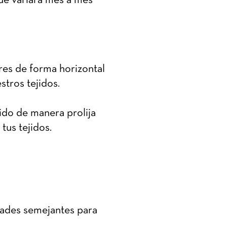
que variará mes a mes
res de forma horizontal
stros tejidos.
ido de manera prolija
tus tejidos.
dades semejantes para