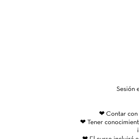
Sesión 
❤ C
ontar con 
❤ Tener conocimiento