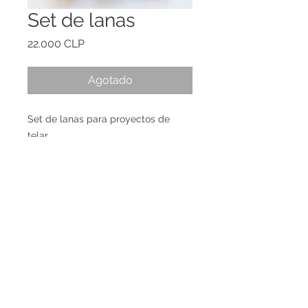
Set de lanas
Precio
22.000 CLP
Agotado
Set de lanas para proyectos de
telar.
Incluye:
-3 madejas de lanas texturizadas
-vellón peinado
-Ovillo para base