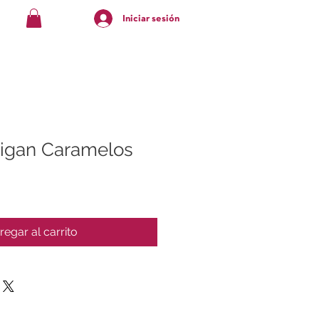
Iniciar sesión
igan Caramelos
regar al carrito