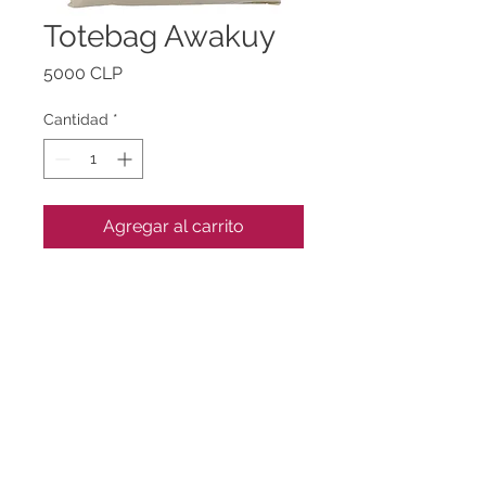
Totebag Awakuy
Precio
5000 CLP
Cantidad
*
Agregar al carrito
Bolsa de arpillera con margo de
algodón y diseño de Oveja Awakuy.
Tamaño: 40x25 cm
Ideal para bordar.