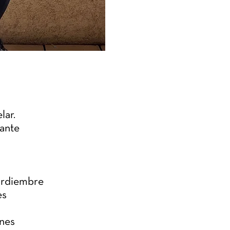
lar.
mante
 urdiembre
es
nes